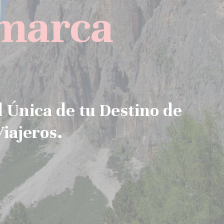
 marca
 Única de tu Destino de
Viajeros.