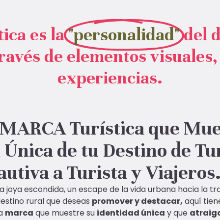
ica es la
"personalidad"
del 
ravés de elementos visuales
experiencias.
 MARCA Turística que Mue
 Única de tu Destino de T
autiva a Turista y Viajeros
na joya escondida, un escape de la vida urbana hacia la tra
 destino rural que deseas
promover y destacar,
aquí tien
na
marca
que muestre su
identidad única
y que
atraiga