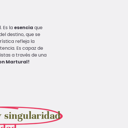
. Es la
esencia
que
del destino, que se
stica refleja la
encia. Es capaz de
istas a través de una
on Martural!
y singularidad