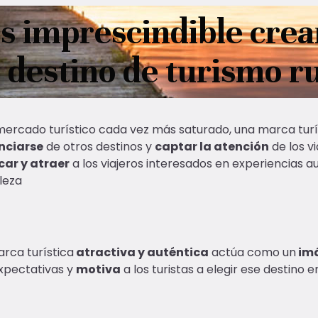
es imprescindible crea
destino de turismo ru
mercado turístico cada vez más saturado, una marca turís
nciarse
de otros destinos y
captar la atención
de los vi
ar y atraer
a los viajeros interesados en experiencias a
leza
rca turística
atractiva y auténtica
actúa como un
im
xpectativas y
motiva
a los turistas a elegir ese destino e