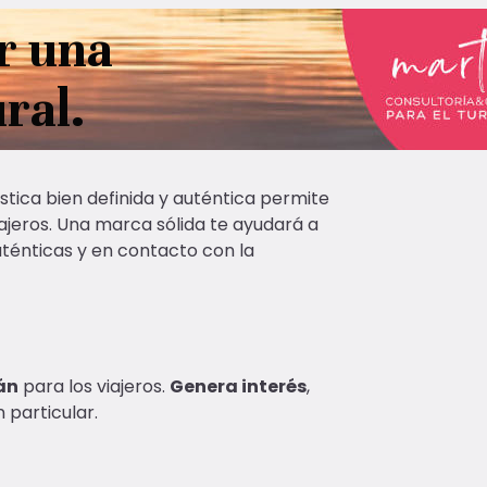
r una
ral.
tica bien definida y auténtica permite
ajeros. U
na marca sólida te ayudará a
uténticas y en contacto con la
án
para los viajeros.
Genera interés
,
n particular.