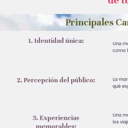
de t
Principales Ca
1. Identidad única:
Una ma
como la
2. Percepción del público:
La marc
qué es
Una ma
3. Experiencias
los via
memorables: