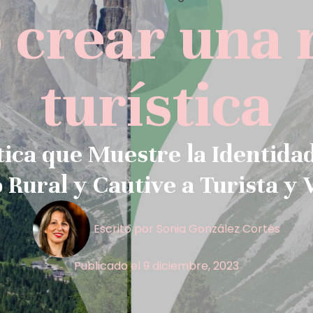
crear una
turística
ca que Muestre la Identidad
Rural y Cautive a Turista y 
Escrito por
Sonia González Cortés
Publicado el
9 diciembre, 2023