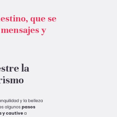
destino, que se
, mensajes y
stre la
urismo
.
nquilidad y la belleza
es algunos
pasos
 y cautive
a