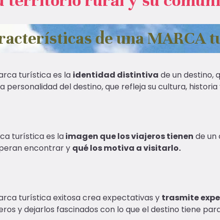
u territorio rural y su comun
racterísticas de una MARCA tu
rca turística es la
identidad distintiva
de un destino, q
 personalidad del destino, que refleja su cultura, historia 
a turística es la
imagen que los viajeros tienen
de un 
peran encontrar y
qué los motiva a visitarlo.
rca turística exitosa crea expectativas y
trasmite expe
jeros y dejarlos fascinados con lo que el destino tiene par