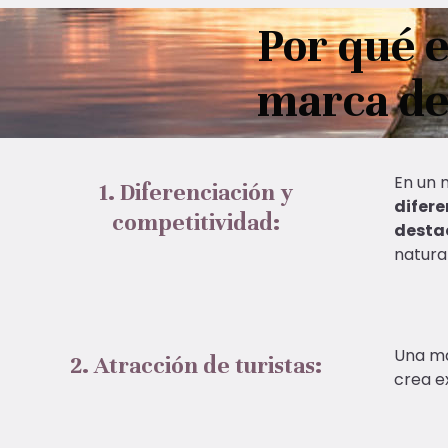
Por qué 
marca de 
En un 
1. Diferenciación y
difere
competitividad:
destac
natura
Una ma
2. Atracción de turistas:
crea e