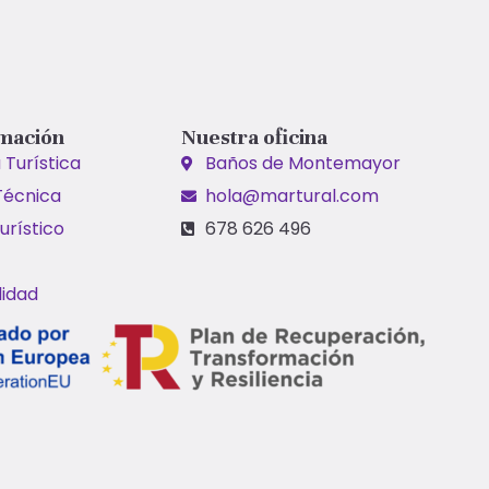
mación
Nuestra oficina
 Turística
Baños de Montemayor
Técnica
hola@martural.com
urístico
‭678 626 496‬
lidad